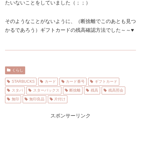
たいないことをしていました（；；）
そのようなことがないように、（断捨離でこのあとも見つ
かるであろう）ギフトカードの残高確認方法でした～～♥️
くらし
STARBUCKS
カード
カード番号
ギフトカード
スタバ
スターバックス
断捨離
残高
残高照会
無印
無印良品
片付け
スポンサーリンク