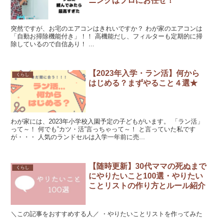
ニングはプロにお任せ！
突然ですが、お宅のエアコンはきれいですか？ わが家のエアコンは
「自動お掃除機能付き」！！ 高機能だし、フィルターも定期的に掃
除しているので自信あり！ ...
【2023年入学・ラン活】何から
くらし
はじめる？まずやること４選★
わが家には、2023年小学校入園予定の子どもがいます。 「ラン活」
って～！ 何でも”カツ・活”言っちゃって～！ と言っていた私です
が・・・ 人気のランドセルは入学一年前に売...
【随時更新】30代ママの死ぬまで
くらし
にやりたいこと100選・やりたい
ことリストの作り方とルール紹介
＼この記事をおすすめする人／ ・やりたいことリストを作ってみた