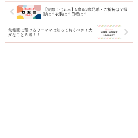
【実録！七五三】5歳＆3歳兄弟・ご祈祷は？撮
影は？衣装は？日程は？
幼稚園に預けるワーママは知っておくべき！大
変なこと５選！！