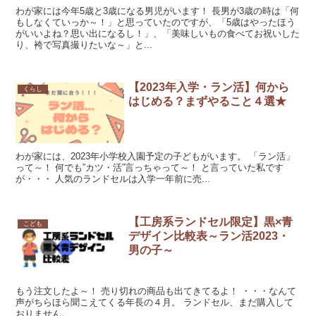
わが家には今年5歳と3歳になる男児がいます！ 長男が3歳の時は「何
もしなくていっか～！」と思っていたのですが、「5歳はやったほう
がいいよね？思い出になるし！」、「美味しいもの食べてお祝いした
り、袴で写真撮りたいな～」と...
【2023年入学・ラン活】何から
くらし
はじめる？まずやること４選★
わが家には、2023年小学校入園予定の子どもがいます。 「ラン活」
って～！ 何でも”カツ・活”言っちゃって～！ と言っていた私です
が・・・ 人気のランドセルは入学一年前に売...
【工房系ランドセル限定】黒×青
こども
デザイン比較表～ラン活2023・
男の子～
もう注文したよ～！ 売り切れの商品も出てきてるよ！ ・・・なんて
声がちらほら聞こえてくる年長の４月。 ランドセル、まだ購入して
おりません。...