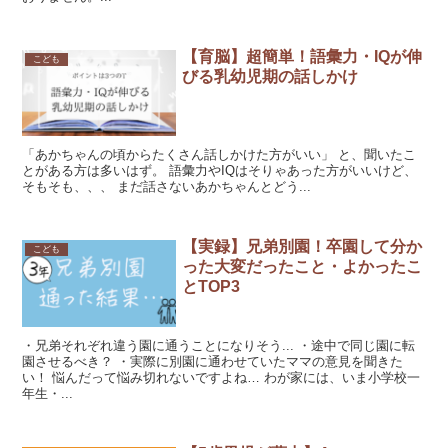
【育脳】超簡単！語彙力・IQが伸
こども
びる乳幼児期の話しかけ
「あかちゃんの頃からたくさん話しかけた方がいい」 と、聞いたこ
とがある方は多いはず。 語彙力やIQはそりゃあった方がいいけど、
そもそも、、、 まだ話さないあかちゃんとどう...
【実録】兄弟別園！卒園して分か
こども
った大変だったこと・よかったこ
とTOP3
・兄弟それぞれ違う園に通うことになりそう... ・途中で同じ園に転
園させるべき？ ・実際に別園に通わせていたママの意見を聞きた
い！ 悩んだって悩み切れないですよね… わが家には、いま小学校一
年生・...